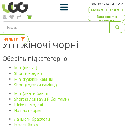
+38-063-747-03-96
Мова
грн
Замовити
дзвінок
ФІЛЬТР
Уггі жіночі чорні
Оберіть підкатегорію
Mini (низькі)
Short (середні)
Mini (гудзики камінці)
Short (гудзики камінці)
Mini (ленти банти)
Short (з лентами й бантами)
Шкіряні моделі
На платформі
Ланцюги браслети
Із застібкою