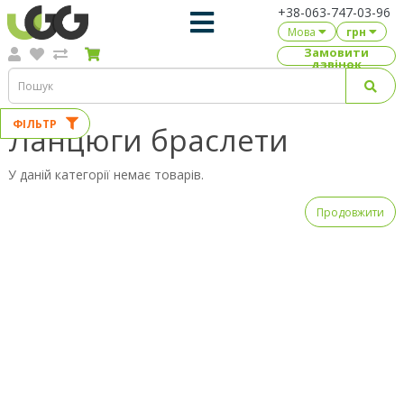
+38-063-747-03-96
Мова
грн
Замовити
дзвінок
ФІЛЬТР
Ланцюги браслети
У даній категорії немає товарів.
Продовжити