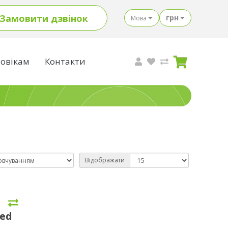
Замовити дзвінок
грн
Мова
овікам
Контакти
Відображати
Red