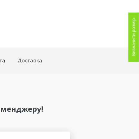
Визначити розмір
та
Доставка
 менджеру!