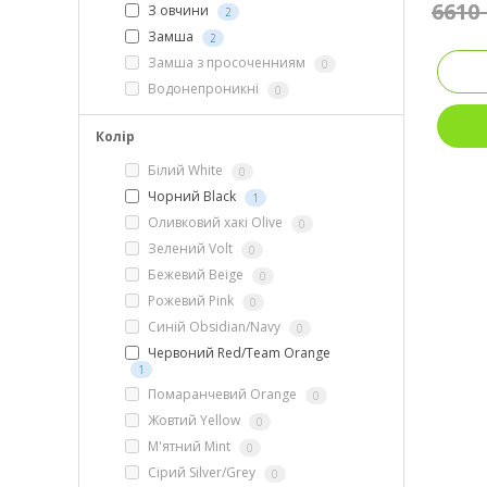
6610
З овчини
2
Замша
2
Замша з просоченниям
0
Водонепроникні
0
Колір
Білий White
0
Чорний Black
1
Оливковий хакі Olive
0
Зелений Volt
0
Бежевий Beige
0
Рожевий Pink
0
Синій Obsidian/Navy
0
Червоний Red/Team Orange
1
Помаранчевий Orange
0
Жовтий Yellow
0
М'ятний Mint
0
Сірий Silver/Grey
0