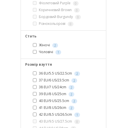
Фіолетовий Purple
0
Коричневий Brown
0
Бордовий Burgundy
0
Різнокольорові
0
Стать
Жіночі
2
Чоловічі
1
Розмір взуття
36 EU/5.5 US/22.5cm
2
37 EU/6 US/23.5cm
2
38 EU/7 US/24cm
2
39 EU/8 US/25cm
2
40 EU/9 US/25.5cm
2
41 EU/8 US/26cm
2
42 EU/8.5 US/26.5cm
1
43 EU/9.5 US/27.5cm
0