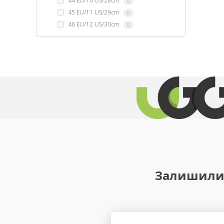
44 EU/10 US/28cm
0
45 EU/11 US/29cm
0
46 EU/12 US/30cm
0
Залишилис