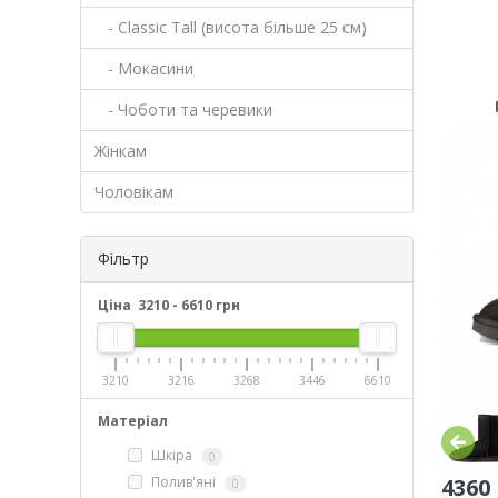
- Classic Tall (висота більше 25 см)
- Мокасини
- Чоботи та черевики
Жінкам
Чоловікам
Фільтр
Ціна
3210
-
6610
грн
3210
3216
3268
3446
6610
Матеріал
Шкіра
0
4360
Полив'яні
0