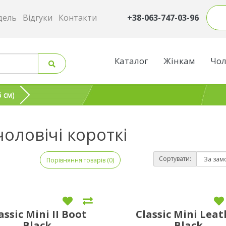
дель
Відгуки
Контакти
+38-063-747-03-96
Каталог
Жінкам
Чол
5 см)
 чоловічі короткі
Сортувати:
Порівняння товарів (0)
assic Mini II Boot
Classic Mini Leat
Black
Black