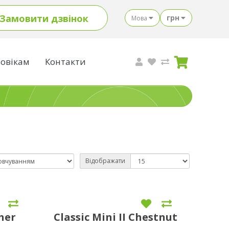
Замовити дзвінок
грн
Мова
овікам
Контакти
Відображати
her
Classic Mini II Chestnut