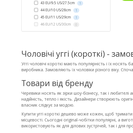
43 EU/9.5 US/27.5cm
1
44 EU/10 US/28cm
1
45 EU/11 US/29cm
1
46 EU/12 US/30cm
0
Чоловічі уггі (короткі) - зам
Уггі чоловічі короткі мають популярність і їх носять 
виробника. Замовляють їх чоловіки різного віку. Спочат
Товари від бренду
Черевики носять як зірки шоу-бізнесу, так і любителі 
надійність, тепло і якість. Дизайнери створюють оригі
власник слідкує за модою.
Купити уггі короткі дешево може кожен, щоб тримати н
місцевості. Сьогодні original-чобітки популярні, а виг
використовують як для ділових зустрічей, так і для пр