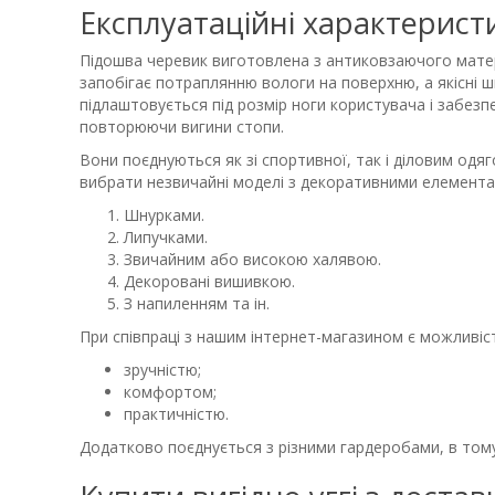
Експлуатаційні характерист
Підошва черевик виготовлена ​​з антиковзаючого матер
запобігає потраплянню вологи на поверхню, а якісні 
підлаштовується під розмір ноги користувача і забезпе
повторюючи вигини стопи.
Вони поєднуються як зі спортивної, так і діловим одя
вибрати незвичайні моделі з декоративними елемента
Шнурками.
Липучками.
Звичайним або високою халявою.
Декоровані вишивкою.
З напиленням та ін.
При співпраці з нашим інтернет-магазином є можливіст
зручністю;
комфортом;
практичністю.
Додатково поєднується з різними гардеробами, в тому