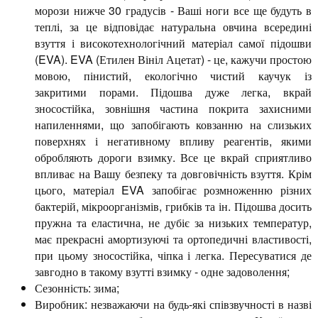
морози нижче 30 градусів - Ваші ноги все ще будуть в
теплі, за це відповідає натуральна овчина всередині
взуття і високотехнологічний матеріал самої підошви
(EVA). EVA (Етилен Вініл Ацетат) - це, кажучи простою
мовою, пінистий, екологічно чистий каучук із
закритими порами. Підошва дуже легка, вкрай
зносостійка, зовнішня частина покрита захисними
напиленнями, що запобігають ковзанню на слизьких
поверхнях і негативному впливу реагентів, якими
обробляють дороги взимку. Все це вкрай сприятливо
впливає на Вашу безпеку та довговічність взуття. Крім
цього, матеріал EVA запобігає розмноженню різних
бактерій, мікроорганізмів, грибків та ін. Підошва досить
пружна та еластична, не дубіє за низьких температур,
має прекрасні амортизуючі та ортопедичні властивості,
при цьому зносостійка, чіпка і легка. Пересуватися де
завгодно в такому взутті взимку - одне задоволення;
Сезонність: зима;
Виробник: незважаючи на будь-які співзвучності в назві